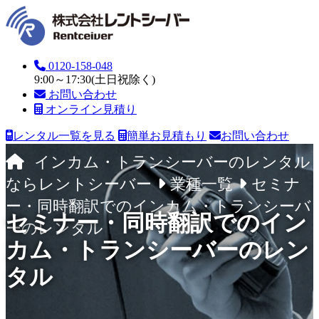
0120-158-048
9:00～17:30(土日祝除く)
お問い合わせ
オンライン見積り
レンタル一覧を見る
簡単お見積もり
お問い合わせ
インカム・トランシーバーのレンタル
ならレントシーバー
業種一覧
セミナ
ー・同時翻訳でのインカム・トランシーバ
セミナー・同時翻訳でのイン
ーのレンタル
カム・トランシーバーのレン
タル